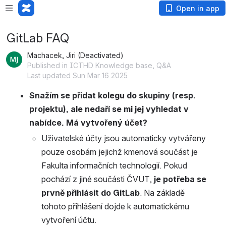
Open in app
GitLab FAQ
Machacek, Jiri (Deactivated)
Published in ICTHD Knowledge base, Q&A
Last updated Sun Mar 16 2025
Snažím se přidat kolegu do skupiny (resp. 
projektu), ale nedaří se mi jej vyhledat v 
nabídce. Má vytvořený účet?
Uživatelské účty jsou automaticky vytvářeny 
pouze osobám jejichž kmenová součást je 
Fakulta informačních technologií. Pokud 
pochází z jiné součásti ČVUT, 
je potřeba se 
prvně přihlásit do GitLab
. Na základě 
tohoto přihlášení dojde k automatickému 
vytvoření účtu.