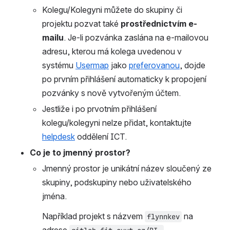
Kolegu/Kolegyni můžete do skupiny či 
projektu pozvat také 
prostřednictvím e-
mailu
. Je-li pozvánka zaslána na e-mailovou 
adresu, kterou má kolega uvedenou v 
systému 
Usermap
 jako 
preferovanou
, dojde 
po prvním přihlášení automaticky k propojení 
pozvánky s nově vytvořeným účtem.
Jestliže i po prvotním přihlášení 
kolegu/kolegyni nelze přidat, kontaktujte 
helpdesk
 oddělení ICT.
Co je to jmenný prostor?
Jmenný prostor je unikátní název sloučený ze 
skupiny, podskupiny nebo uživatelského 
jména.
Například projekt s názvem 
 na 
flynnkev